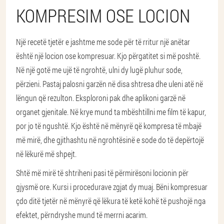
KOMPRESIM OSE LOCION
Një recetë tjetër e jashtme me sode për të rritur një anëtar
është një locion ose kompresuar. Kjo përgatitet si më poshtë.
Në një gotë me ujë të ngrohtë, ulni dy lugë pluhur sode,
përzieni. Pastaj palosni garzën në disa shtresa dhe uleni atë në
lëngun që rezulton. Eksploroni pak dhe aplikoni garzë në
organet gjenitale. Në krye mund ta mbështillni me film të kapur,
por jo të ngushtë. Kjo është në mënyrë që kompresa të mbajë
më mirë, dhe gjithashtu në ngrohtësinë e sode do të depërtojë
në lëkurë më shpejt.
Shtë më mirë të shtriheni pasi të përmirësoni locionin për
gjysmë ore. Kursi i procedurave zgjat dy muaj. Bëni kompresuar
çdo ditë tjetër në mënyrë që lëkura të ketë kohë të pushojë nga
efektet, përndryshe mund të merrni acarim.