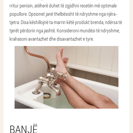
rritur penisin, atëherë duhet të zgjidhni recetën më optimale
popullore. Opsionet janë thelbësisht të ndryshme nga njëra -
tjetra. Disa këshillojnë ta marrin këtë produkt brenda, ndërsa të
tjerët përdorin nga jashtë. Konsideroni mundësi të ndryshme,
krahasoni avantazhet dhe disavantazhet e tyre.
BANJË