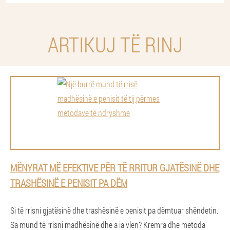
ARTIKUJ TË RINJ
MËNYRAT MË EFEKTIVE PËR TË RRITUR GJATËSINË DHE
TRASHËSINË E PENISIT PA DËM
Si të rrisni gjatësinë dhe trashësinë e penisit pa dëmtuar shëndetin.
Sa mund të rrisni madhësinë dhe a ia vlen? Kremra dhe metoda