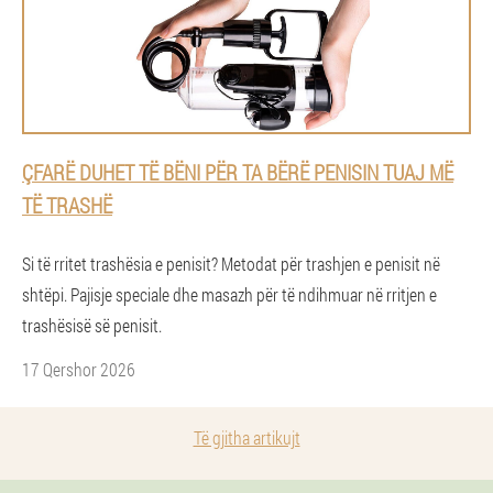
ÇFARË DUHET TË BËNI PËR TA BËRË PENISIN TUAJ MË
TË TRASHË
Si të rritet trashësia e penisit? Metodat për trashjen e penisit në
shtëpi. Pajisje speciale dhe masazh për të ndihmuar në rritjen e
trashësisë së penisit.
17 Qershor 2026
Të gjitha artikujt