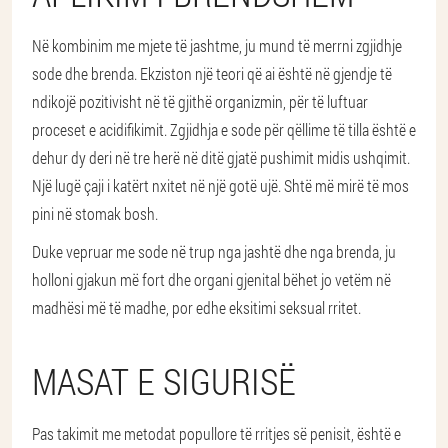
Në kombinim me mjete të jashtme, ju mund të merrni zgjidhje
sode dhe brenda. Ekziston një teori që ai është në gjendje të
ndikojë pozitivisht në të gjithë organizmin, për të luftuar
proceset e acidifikimit. Zgjidhja e sode për qëllime të tilla është e
dehur dy deri në tre herë në ditë gjatë pushimit midis ushqimit.
Një lugë çaji i katërt nxitet në një gotë ujë. Shtë më mirë të mos
pini në stomak bosh.
Duke vepruar me sode në trup nga jashtë dhe nga brenda, ju
holloni gjakun më fort dhe organi gjenital bëhet jo vetëm në
madhësi më të madhe, por edhe eksitimi seksual rritet.
MASAT E SIGURISË
Pas takimit me metodat popullore të rritjes së penisit, është e