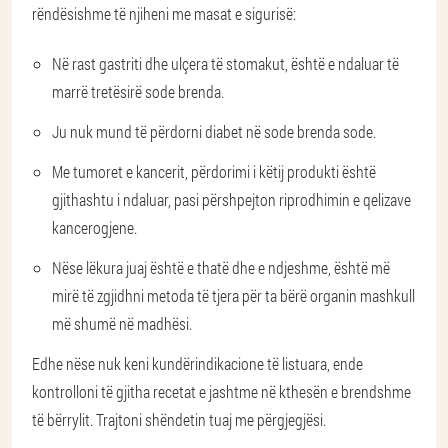
rëndësishme të njiheni me masat e sigurisë:
Në rast gastriti dhe ulçera të stomakut, është e ndaluar të
marrë tretësirë sode brenda.
Ju nuk mund të përdorni diabet në sode brenda sode.
Me tumoret e kancerit, përdorimi i këtij produkti është
gjithashtu i ndaluar, pasi përshpejton riprodhimin e qelizave
kancerogjene.
Nëse lëkura juaj është e thatë dhe e ndjeshme, është më
mirë të zgjidhni metoda të tjera për ta bërë organin mashkull
më shumë në madhësi.
Edhe nëse nuk keni kundërindikacione të listuara, ende
kontrolloni të gjitha recetat e jashtme në kthesën e brendshme
të bërrylit. Trajtoni shëndetin tuaj me përgjegjësi.