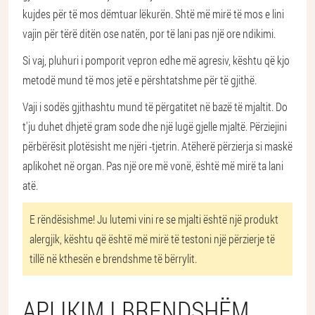
kujdes për të mos dëmtuar lëkurën. Shtë më mirë të mos e lini
vajin për tërë ditën ose natën, por të lani pas një ore ndikimi.
Si vaj, pluhuri i pomporit vepron edhe më agresiv, kështu që kjo
metodë mund të mos jetë e përshtatshme për të gjithë.
Vaji i sodës gjithashtu mund të përgatitet në bazë të mjaltit. Do
t'ju duhet dhjetë gram sode dhe një lugë gjelle mjaltë. Përziejini
përbërësit plotësisht me njëri -tjetrin. Atëherë përzierja si maskë
aplikohet në organ. Pas një ore më vonë, është më mirë ta lani
atë.
E rëndësishme!
Ju lutemi vini re se mjalti është një produkt
alergjik, kështu që është më mirë të testoni një përzierje të
tillë në kthesën e brendshme të bërrylit.
APLIKIM I BRENDSHËM