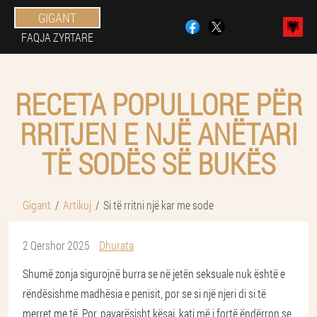
GIGANT
FAQJA ZYRTARE
RECETA POPULLORE PËR
RRITJEN E NJË ANËTARI
TË SODËS SË BUKËS
Gigant
Artikuj
Si të rritni një kar me sode
2 Qershor 2025
Dhurata
Shumë zonja sigurojnë burra se në jetën seksuale nuk është e
rëndësishme madhësia e penisit, por se si një njeri di si të
merret me të. Por, pavarësisht kësaj, kati më i fortë ëndërron se