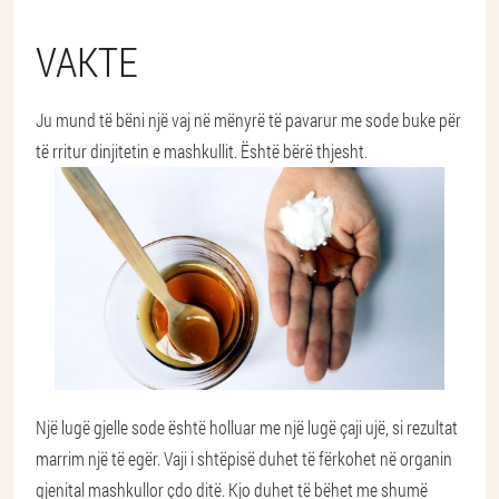
VAKTE
Ju mund të bëni një vaj në mënyrë të pavarur me sode buke për
të rritur dinjitetin e mashkullit. Është bërë thjesht.
Një lugë gjelle sode është holluar me një lugë çaji ujë, si rezultat
marrim një të egër. Vaji i shtëpisë duhet të fërkohet në organin
gjenital mashkullor çdo ditë. Kjo duhet të bëhet me shumë