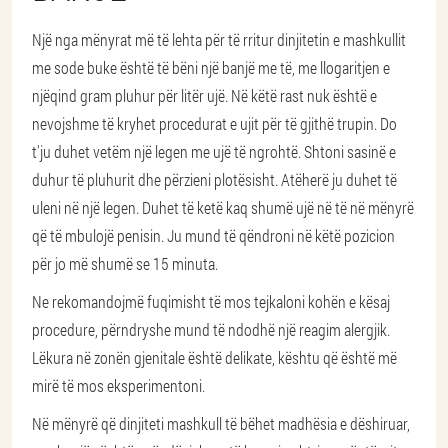
Një nga mënyrat më të lehta për të rritur dinjitetin e mashkullit
me sode buke është të bëni një banjë me të, me llogaritjen e
njëqind gram pluhur për litër ujë. Në këtë rast nuk është e
nevojshme të kryhet procedurat e ujit për të gjithë trupin. Do
t'ju duhet vetëm një legen me ujë të ngrohtë. Shtoni sasinë e
duhur të pluhurit dhe përzieni plotësisht. Atëherë ju duhet të
uleni në një legen. Duhet të ketë kaq shumë ujë në të në mënyrë
që të mbulojë penisin. Ju mund të qëndroni në këtë pozicion
për jo më shumë se 15 minuta.
Ne rekomandojmë fuqimisht të mos tejkaloni kohën e kësaj
procedure, përndryshe mund të ndodhë një reagim alergjik.
Lëkura në zonën gjenitale është delikate, kështu që është më
mirë të mos eksperimentoni.
Në mënyrë që dinjiteti mashkull të bëhet madhësia e dëshiruar,