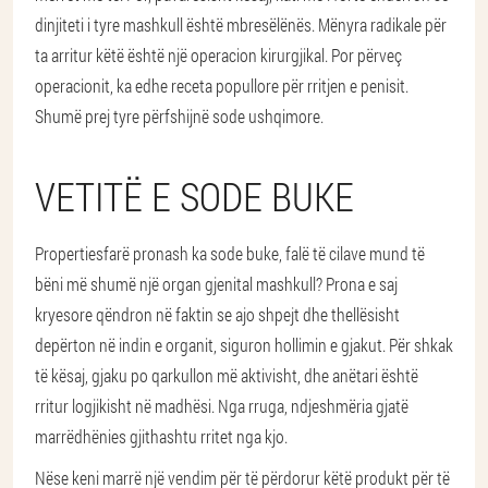
dinjiteti i tyre mashkull është mbresëlënës. Mënyra radikale për
ta arritur këtë është një operacion kirurgjikal. Por përveç
operacionit, ka edhe receta popullore për rritjen e penisit.
Shumë prej tyre përfshijnë sode ushqimore.
VETITË E SODE BUKE
Propertiesfarë pronash ka sode buke, falë të cilave mund të
bëni më shumë një organ gjenital mashkull? Prona e saj
kryesore qëndron në faktin se ajo shpejt dhe thellësisht
depërton në indin e organit, siguron hollimin e gjakut. Për shkak
të kësaj, gjaku po qarkullon më aktivisht, dhe anëtari është
rritur logjikisht në madhësi. Nga rruga, ndjeshmëria gjatë
marrëdhënies gjithashtu rritet nga kjo.
Nëse keni marrë një vendim për të përdorur këtë produkt për të