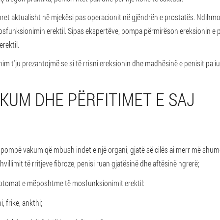
t aktualisht në mjekësi pas operacionit në gjëndrën e prostatës. Ndihmon
mosfunksionimin erektil. Sipas ekspertëve, pompa përmirëson ereksionin e p
rektil.
nim t'ju prezantojmë se si të rrisni ereksionin dhe madhësinë e penisit pa iu 
KUM DHE PËRFITIMET E SAJ
pompë vakum që mbush indet e një organi, gjatë së cilës ai merr më shumë
villimit të rritjeve fibroze, penisi ruan gjatësinë dhe aftësinë ngrerë;
tomat e mëposhtme të mosfunksionimit erektil:
, frike, ankthi;