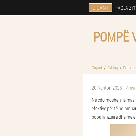
GIGANT
FAQJA ZY
POMPË V
Gigant
Artikuj
Pompë v
20 Nëntori 2023
Anisa
Në çdo moshë, një mash
efektive për të ndihmuar
popullarizuara dhe më e 