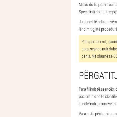
Mjeku do të japë rekoman
Specialisti do t'ju trego
Ju duhet të ndaloni vëm
lëndimit gjatë procedur
Para përdorimit, lexoni
para, seanca nuk duhet 
penis. Më shumë se 80
PËRGATIT
Para fillimit të seancës,
pacientin dhe të identi
kundërindikacioneve mun
Para se të përdorni pomp