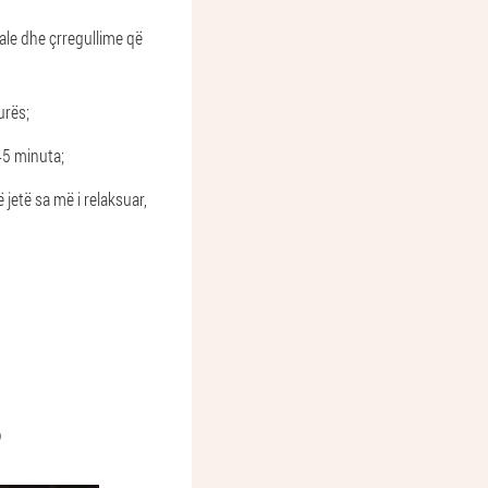
ale dhe çrregullime që
urës;
45 minuta;
jetë sa më i relaksuar,
?