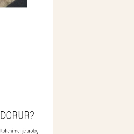
RDORUR?
ltoheni me një urolog.