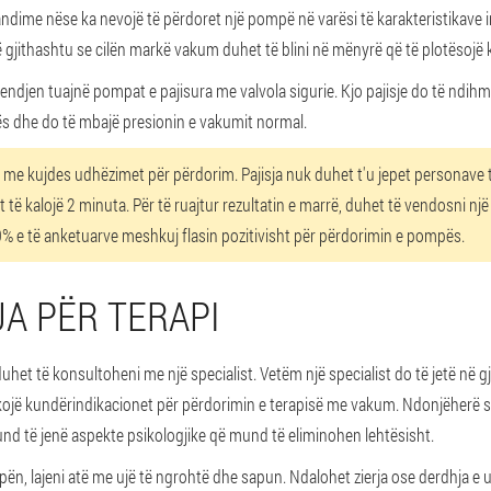
dime nëse ka nevojë të përdoret një pompë në varësi të karakteristikave in
jë gjithashtu se cilën markë vakum duhet të blini në mënyrë që të plotësojë k
endjen tuaj
në pompat e pajisura me valvola sigurie
. Kjo pajisje do të ndihm
ës dhe do të mbajë presionin e vakumit normal.
 me kujdes udhëzimet për përdorim. Pajisja nuk duhet t'u jepet personave të
të kalojë 2 minuta. Për të ruajtur rezultatin e marrë, duhet të vendosni nj
% e të anketuarve meshkuj flasin pozitivisht për përdorimin e pompës.
JA PËR TERAPI
 duhet të konsultoheni me një specialist. Vetëm një specialist do të jetë në 
fikojë kundërindikacionet për përdorimin e terapisë me vakum. Ndonjëherë 
d të jenë aspekte psikologjike që mund të eliminohen lehtësisht.
ën, lajeni atë me ujë të ngrohtë dhe sapun. Ndalohet zierja ose derdhja e uji