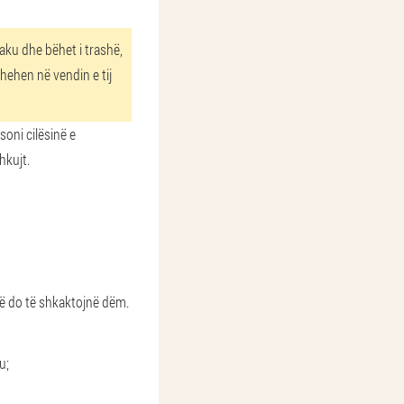
aku dhe bëhet i trashë,
thehen në vendin e tij
oni cilësinë e
hkujt.
që do të shkaktojnë dëm.
u;