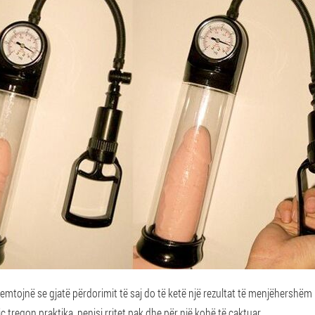
mtojnë se gjatë përdorimit të saj do të ketë një rezultat të menjëhershë
 tregon praktika, penisi rritet pak dhe për një kohë të caktuar.