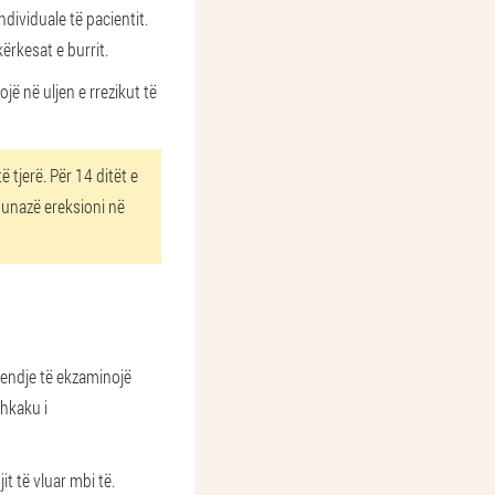
dividuale të pacientit.
ërkesat e burrit.
ojë në uljen e rrezikut të
 tjerë. Për 14 ditët e
ë unazë ereksioni në
gjendje të ekzaminojë
shkaku i
t të vluar mbi të.