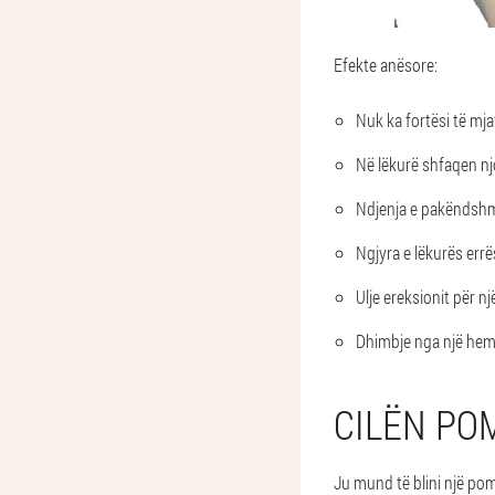
Efekte anësore:
Nuk ka fortësi të mj
Në lëkurë shfaqen njo
Ndjenja e pakëndshme
Ngjyra e lëkurës errë
Ulje ereksionit për n
Dhimbje nga një hem
CILËN PO
Ju mund të blini një po