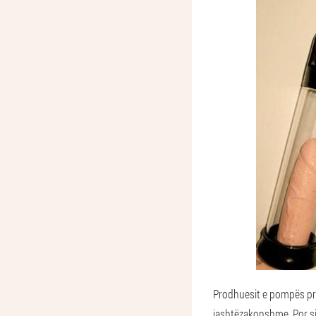
Prodhuesit e pompës pre
jashtëzakonshme. Por siç