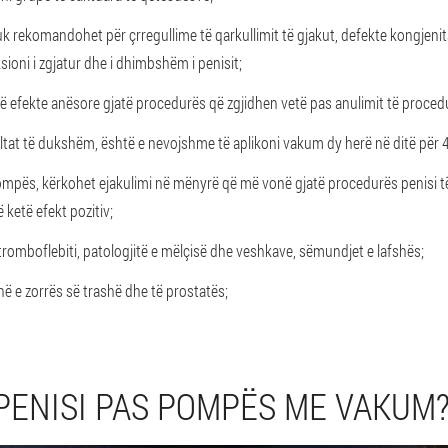
rekomandohet për çrregullime të qarkullimit të gjakut, defekte kongjenit
ioni i zgjatur dhe i dhimbshëm i penisit;
jnë efekte anësore gjatë procedurës që zgjidhen vetë pas anulimit të proced
zultat të dukshëm, është e nevojshme të aplikoni vakum dy herë në ditë për 
ompës, kërkohet ejakulimi në mënyrë që më vonë gjatë procedurës penisi të 
ketë efekt pozitiv;
tromboflebiti, patologjitë e mëlçisë dhe veshkave, sëmundjet e lafshës;
inë e zorrës së trashë dhe të prostatës;
 PENISI PAS POMPËS ME VAKUM