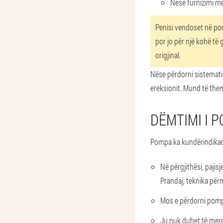
Nëse furnizimi me
Penisi vendoset në pom
por jo për një kohë të 
origjinal.
Nëse përdorni sistemati
ereksionit. Mund të the
DËMTIMI I 
Pompa ka kundërindika
Në përgjithësi, pajis
Prandaj, teknika pë
Mos e përdorni pompë
Ju nuk duhet të merr