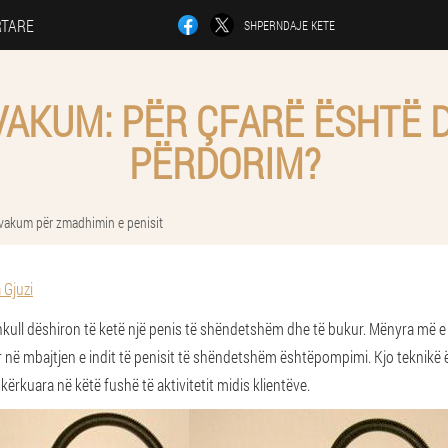
RTARE
SHPERNDAJE KETE
AKUM: PËR ÇFARË ËSHTË D
PËRDORIM?
akum për zmadhimin e penisit
 Gjuzi
kull dëshiron të ketë një penis të shëndetshëm dhe të bukur. Mënyra më
 në mbajtjen e indit të penisit të shëndetshëm është
pompimi
. Kjo teknikë
kërkuara në këtë fushë të aktivitetit midis klientëve.