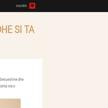
SHQIPËRI
HE SI TA
 e besueshme dhe
 është më e