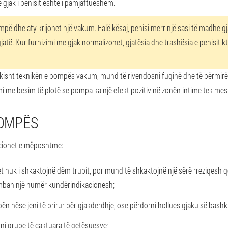
 gjak i penisit është i pamjaftueshëm.
pë dhe aty krijohet një vakum. Falë kësaj, penisi merr një sasi të madhe gj
gjatë. Kur furnizimi me gjak normalizohet, gjatësia dhe trashësia e penisit k
kisht teknikën e pompës vakum, mund të rivendosni fuqinë dhe të përmirës
mi me besim të plotë se pompa ka një efekt pozitiv në zonën intime tek mes
POMPËS
cionet e mëposhtme:
jet nuk i shkaktojnë dëm trupit, por mund të shkaktojnë një sërë rreziqesh 
rmban një numër kundërindikacionesh;
n nëse jeni të prirur për gjakderdhje, ose përdorni hollues gjaku së bashk
ni grupe të caktuara të qetësuesve;