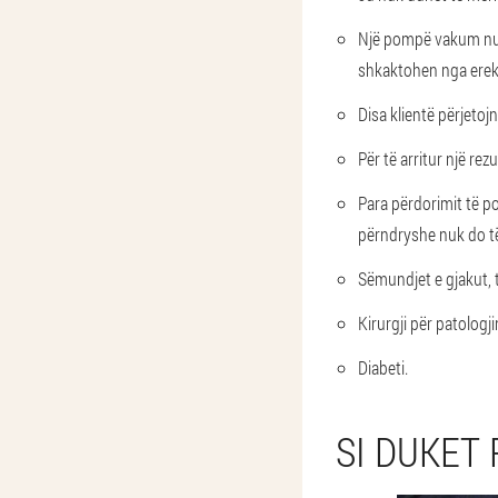
Një pompë vakum nuk 
shkaktohen nga ereks
Disa klientë përjeto
Për të arritur një re
Para përdorimit të p
përndryshe nuk do të 
Sëmundjet e gjakut, 
Kirurgji për patologj
Diabeti.
SI DUKET