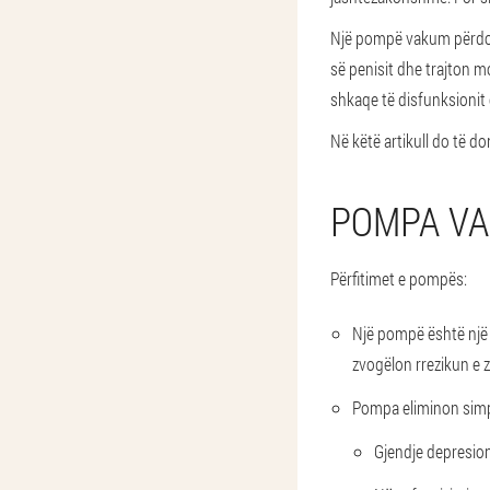
Një pompë vakum përdore
së penisit dhe trajton 
shkaqe të disfunksionit e
Në këtë artikull do të do
POMPA VA
Përfitimet e pompës:
Një pompë është një 
zvogëlon rrezikun e zh
Pompa eliminon simp
Gjendje depresioni