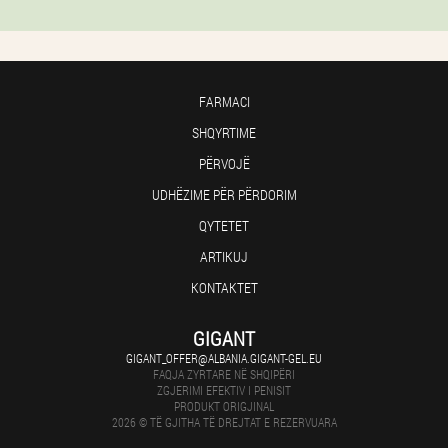
FARMACI
SHQYRTIME
PËRVOJË
UDHËZIME PËR PËRDORIM
QYTETET
ARTIKUJ
KONTAKTET
GIGANT
GIGANT_OFFER@ALBANIA.GIGANT-GEL.EU
FAQJA ZYRTARE NË SHQIPËRI
ZGJERIMI EFEKTIV I PENISIT
PRODUKT ORIGJINAL
2026 © TË GJITHA TË DREJTAT E REZERVUARA