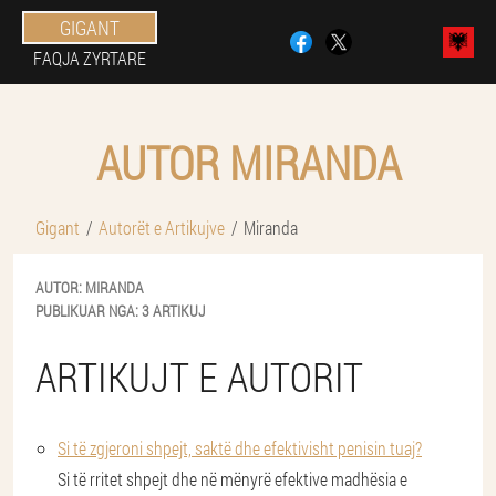
GIGANT
FAQJA ZYRTARE
AUTOR MIRANDA
Gigant
Autorët e Artikujve
Miranda
AUTOR:
MIRANDA
PUBLIKUAR NGA:
3 ARTIKUJ
ARTIKUJT E AUTORIT
Si të zgjeroni shpejt, saktë dhe efektivisht penisin tuaj?
Si të rritet shpejt dhe në mënyrë efektive madhësia e