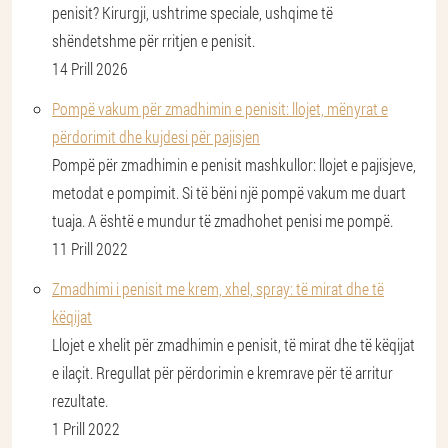
penisit? Kirurgji, ushtrime speciale, ushqime të
shëndetshme për rritjen e penisit.
14 Prill 2026
Pompë vakum për zmadhimin e penisit: llojet, mënyrat e
përdorimit dhe kujdesi për pajisjen
Pompë për zmadhimin e penisit mashkullor: llojet e pajisjeve,
metodat e pompimit. Si të bëni një pompë vakum me duart
tuaja. A është e mundur të zmadhohet penisi me pompë.
11 Prill 2022
Zmadhimi i penisit me krem, xhel, spray: të mirat dhe të
këqijat
Llojet e xhelit për zmadhimin e penisit, të mirat dhe të këqijat
e ilaçit. Rregullat për përdorimin e kremrave për të arritur
rezultate.
1 Prill 2022